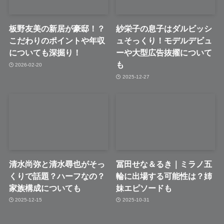
板野友美の新居が豪邸！？
紗栄子の息子はダルビッシ
こだわりのポイントや年収
ュそっくり！モデルデビュ
についても深掘り！
ーや大型広告抜擢について
も
2026-02-20
2025-12-27
清水尚弥と清水尋也がそっ
冨田せな＆るき｜ミラノ五
くりで話題？ハーフなの？
輪に出場する可能性は？姉
家族構成についても
妹エピソードも
2025-12-15
2025-10-31