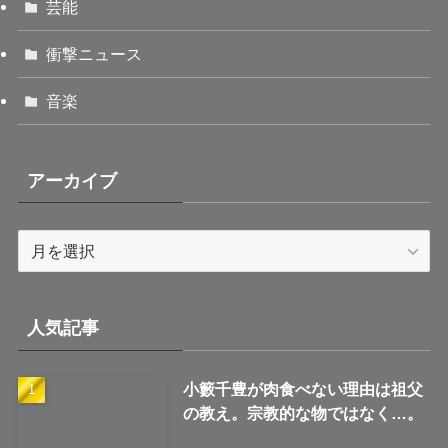
芸能
衝撃ニュース
音楽
アーカイブ
ア
ー
カ
イ
人気記事
ブ
小籔千豊が肉食べない理由は祖父
の教え。宗教的な物ではなく…。