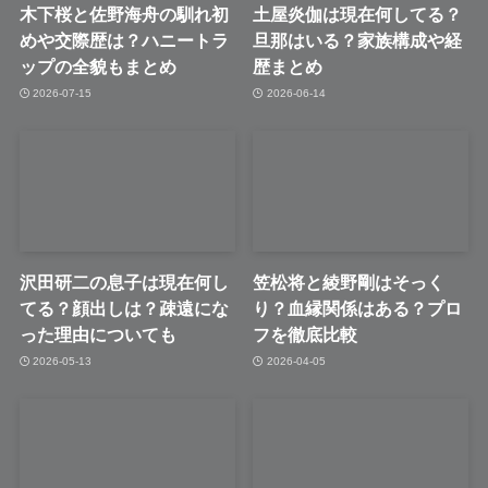
木下桜と佐野海舟の馴れ初
土屋炎伽は現在何してる？
めや交際歴は？ハニートラ
旦那はいる？家族構成や経
ップの全貌もまとめ
歴まとめ
2026-07-15
2026-06-14
沢田研二の息子は現在何し
笠松将と綾野剛はそっく
てる？顔出しは？疎遠にな
り？血縁関係はある？プロ
った理由についても
フを徹底比較
2026-05-13
2026-04-05