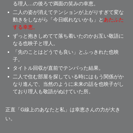
る理人…の後ろで
満面の笑みの幸恵。
二人の姿が消えてテンションが上がりすぎて変な
動きをしながら「今日眠れないかも」と
あたふた
する幸恵。
ずっと抱きしめてて落ち着いたのか
お互い敬語に
なる也映子と理人
。
「先のことはどうでも良い」
とふっきれた也映
子。
タイトル回収が
直前でテンパった結果。
二人で住む部屋を探している時にはもう関係がか
なり進んで、
当然のように未来の話を也映子がし
ており
理人も敬語がぬけていた所。
正直「
G線上のあなたと私」
は幸恵さんの力が大き
い。