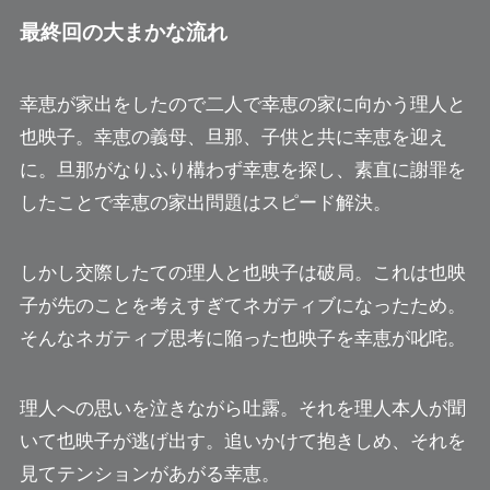
最終回の大まかな流れ
幸恵が家出をしたので二人で幸恵の家に向かう
理人と
也映子
。幸恵の義母、旦那、子供と共に幸恵を迎え
に。旦那がなりふり構わず幸恵を探し、素直に謝罪を
したことで
幸恵の家出問題はスピード解決
。
しかし交際したての理人と也映子は破局。これは也映
子が先のことを考えすぎてネガティブになったため。
そんなネガティブ思考に陥った
也映子を幸恵が叱咤
。
理人への思いを泣きながら吐露。それを理人本人が聞
いて也映子が逃げ出す。追いかけて抱きしめ、
それを
見てテンションがあがる幸恵
。