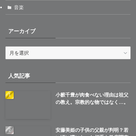
音楽
アーカイブ
ア
ー
カ
イ
人気記事
ブ
小籔千豊が肉食べない理由は祖父
の教え。宗教的な物ではなく…。
安藤美姫の子供の父親が判明？若