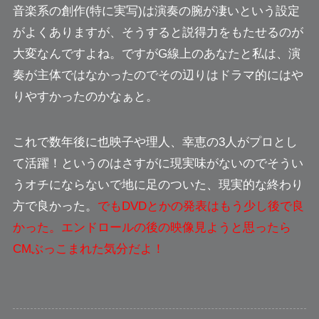
音楽系の創作(特に実写)は演奏の腕が凄いという設定
がよくありますが、そうすると
説得力をもたせるのが
大変
なんですよね。ですがG線上のあなたと私は、演
奏が主体ではなかったのでその辺りは
ドラマ的にはや
りやすかった
のかなぁと。
これで数年後に也映子や理人、幸恵の3人がプロとし
て活躍！というのは
さすがに現実味がない
のでそうい
うオチにならないで地に足のついた、現実的な終わり
方で良かった。
でもDVDとかの発表はもう少し後で良
かった。エンドロールの後の映像見ようと思ったら
CMぶっこまれた気分だよ！