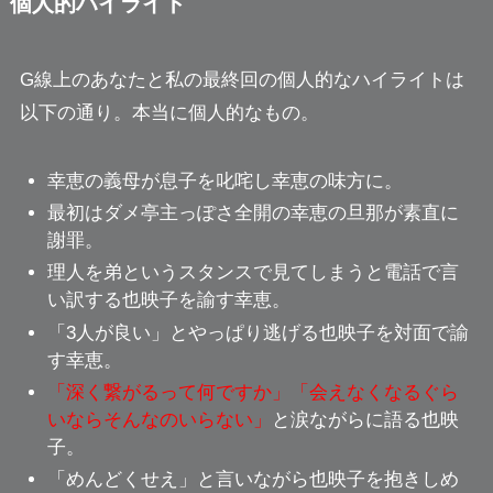
個人的ハイライト
G線上のあなたと私
の最終回の個人的なハイライトは
以下の通り。本当に個人的なもの。
幸恵の義母が息子を叱咤し幸恵の味方に。
最初は
ダメ亭主っぽさ全開の幸恵の旦那
が素直に
謝罪。
理人を弟というスタンスで見てしまうと電話で言
い訳する
也映子を諭す幸恵
。
「3人が良い」とやっぱり逃げる也映子を
対面で諭
す幸恵
。
「深く繋がるって何ですか」「会えなくなるぐら
いならそんなのいらない」
と涙ながらに語る也映
子。
「めんどくせえ」と言いながら也映子を抱きしめ