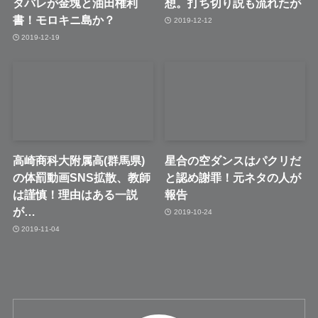
タバレが金塊と油田権利
想。打ち切り説も流れたが
書！モロキニ島か？
2019-12-12
2019-12-19
高崎商科大附属高(群馬県)
星合の空ダンスはパクリだ
の体罰動画SNS拡散、教師
と認め謝罪！元ネタの人が
は謹慎！理由はある一説
報告
が…
2019-10-24
2019-11-04