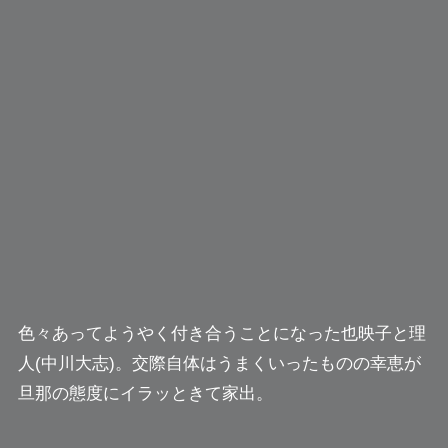
色々あってようやく付き合うことになった也映子と理
人(中川大志)。交際自体はうまくいったものの幸恵が
旦那の態度に
イラッときて家出
。