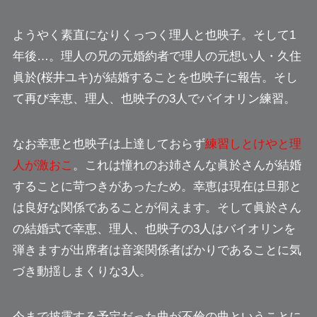
ようやく素直になりくっつく理人と也映子。そして1
年後…。理人の兄の元婚約者で理人の元想い人・久住
眞於(桜井ユキ)が結婚することを也映子に報告。そし
て再び幸恵、理人、也映子の3人でバイオリン練習。
なお幸恵と也映子は上達しておらず
練習しとけやと理
人が激おこ
。これは
憧れのお姉さん
な眞於さんが結婚
することに苛つきがあったため。幸恵は現在は旦那と
は良好な関係であることが伺えます。そして眞於さん
の結婚式で幸恵、理人、也映子の3人はバイオリンを
弾きますが出席者は音楽関係者ばかりであることに気
づき
動揺しまくりな3人
。
今まで披露する予定だった曲が
不倫の曲
ということに