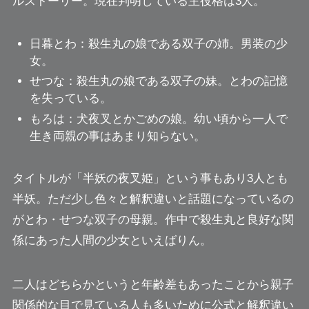
ルストーリー。現在判明している主役格は3人。
日暮とわ：殺生丸の娘である双子の姉。男装の少
女。
せつな：殺生丸の娘である双子の妹。
とわの記憶
を失っている。
もろは：犬夜叉とかごめの娘。
幼い頃から一人で
生き両親の事はあまり知らない。
タイトルが「半妖の夜叉姫」という事もあり3人とも
半妖。ただ少し色々と解釈違いと話題になっているの
がとわ・せつな双子の母親。作中で殺生丸と良好な関
係にあった人間の少女といえば
りん
。
二人はどちらかというと年齢差もあったことから親子
関係的な目で見ている人も多いために
公式と解釈違い