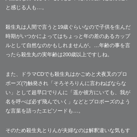
と感じる人も…。
殺生丸は人間で言うと19歳ぐらいなので子供を生んだ
時期がいつかによってはちょっと年の差のあるカップ
ルとして自然なのかもしれませんが。…年齢の事を言
ったら殺生丸の実年齢は200歳以上ですしね。
また、ドラマCDでも殺生丸はかごめと犬夜叉のプロ
ポーズ(?)触発され
「そろそろりんに言わねばならな
い」
として超早口でりんに
「遥か彼方にいても、我が
名を呼べば必ず飛んでいく」
などとプロポーズのよう
な言葉を語ったエピソードも…。
そのため殺生丸とりんが夫婦なのは解釈違いな気もす