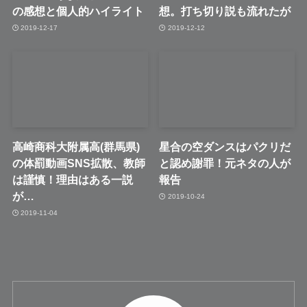
の感想と個人的ハイライト
想。打ち切り説も流れたが
2019-12-17
2019-12-12
高崎商科大附属高(群馬県)
星合の空ダンスはパクリだ
の体罰動画SNS拡散、教師
と認め謝罪！元ネタの人が
は謹慎！理由はある一説
報告
が…
2019-10-24
2019-11-04