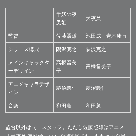
半妖の夜
犬夜叉
叉姫
監督
佐藤照雄
池田成・青木康直
シリーズ構成
隅沢克之
隅沢克之
メインキャラクタ
高橋留美
高橋留美子
ーデザイン
子
アニメキャラデザ
菱沼義仁
菱沼義仁
イン
音楽
和田薫
和田薫
監督以外は同一スタッフ。ただし佐藤照雄はアニメ