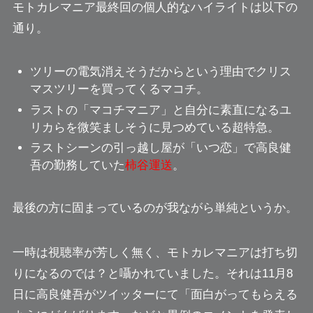
モトカレマニア最終回の個人的なハイライトは以下の
通り。
ツリーの電気消えそうだから
という理由でクリス
マスツリーを買ってくるマコチ。
ラストの
「マコチマニア」
と自分に素直になるユ
リカらを微笑ましそうに見つめている超特急。
ラストシーンの引っ越し屋が「いつ恋」で高良健
吾の勤務していた
柿谷運送
。
最後の方に固まっているのが
我ながら単純
というか。
一時は視聴率が芳しく無く、モトカレマニアは打ち切
りになるのでは？と囁かれていました。それは11月8
日に高良健吾がツイッターにて
「面白がってもらえる