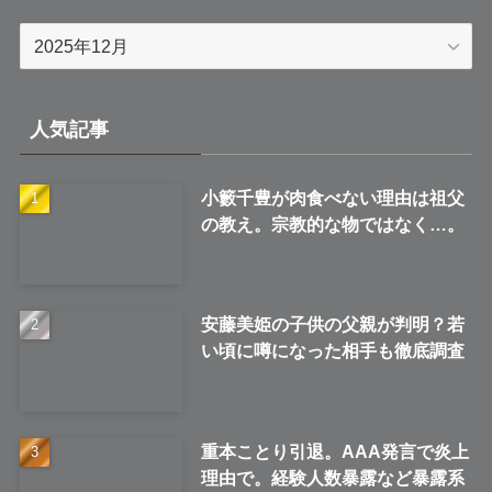
ア
ー
カ
イ
人気記事
ブ
小籔千豊が肉食べない理由は祖父
の教え。宗教的な物ではなく…。
安藤美姫の子供の父親が判明？若
い頃に噂になった相手も徹底調査
重本ことり引退。AAA発言で炎上
理由で。経験人数暴露など暴露系