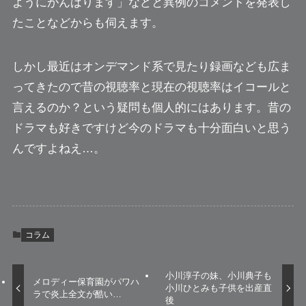
ようにがんばります」
などと異例のコメントを発表し
たことなどからも伺えます。
しかし最近はオンデマンド系で見たり録画なども広ま
ってきたので
昔の視聴率と現在の視聴率はイコールと
言えるのか？
という疑問も個人的にはあります。昔の
ドラマも好きですけど今のドラマも十分面白いと思う
んですよねえ…。
コラム
小川淳子の妹、小川典子も
メロディー保育園がパワハ
小川ひとみも子供を出産直
ラで炎上全文が酷い…
後