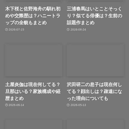
木下桜と佐野海舟の馴れ初
三浦春馬はいとことそっく
めや交際歴は？ハニートラ
り？似てる俳優は？生前の
ップの全貌もまとめ
話題作まとめ
2026-07-15
2026-06-24
土屋炎伽は現在何してる？
沢田研二の息子は現在何し
旦那はいる？家族構成や経
てる？顔出しは？疎遠にな
歴まとめ
った理由についても
2026-06-14
2026-05-13