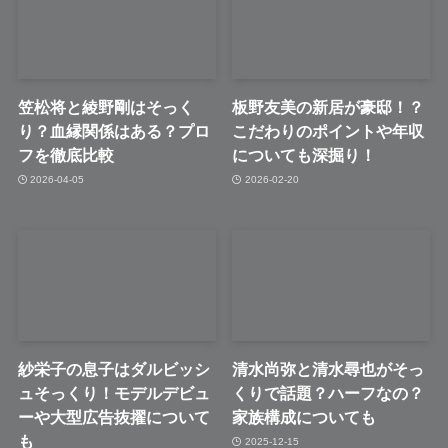
笠松将と綾野剛はそっく
板野友美の新居が豪邸！？
り？血縁関係はある？プロ
こだわりのポイントや年収
フを徹底比較
についても深掘り！
2026-04-05
2026-02-20
紗栄子の息子はダルビッシ
清水尚弥と清水尋也がそっ
ュそっくり！モデルデビュ
くりで話題？ハーフなの？
ーや大型広告抜擢について
家族構成についても
も
2025-12-15