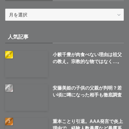
ア
ー
カ
イ
人気記事
ブ
小籔千豊が肉食べない理由は祖父
の教え。宗教的な物ではなく…。
安藤美姫の子供の父親が判明？若
い頃に噂になった相手も徹底調査
重本ことり引退。AAA発言で炎上
理由で。経験人数暴露など暴露系