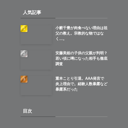
イ
人気記事
ブ
小籔千豊が肉食べない理由は祖
父の教え。宗教的な物ではな
く…。
安藤美姫の子供の父親が判明？
若い頃に噂になった相手も徹底
調査
重本ことり引退。AAA発言で
炎上理由で。経験人数暴露など
暴露系だった
目次