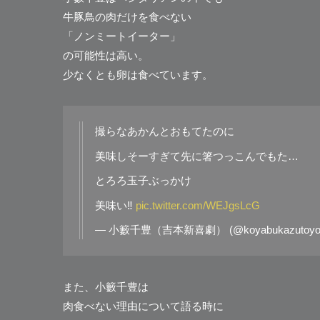
牛豚鳥の肉だけを食べない
「ノンミートイーター」
の可能性は高い。
少なくとも卵は食べています。
撮らなあかんとおもてたのに
美味しそーすぎて先に箸つっこんでもた…
とろろ玉子ぶっかけ
美味い‼
pic.twitter.com/WEJgsLcG
— 小籔千豊（吉本新喜劇） (@koyabukazutoyo
また、小籔千豊は
肉食べない理由について語る時に