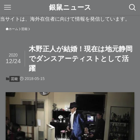
銀鼠ニュース
当サイトは、海外在住者に向けて情報を発信しています。
ホーム
芸能
木野正人が結婚！現在は地元静岡
2020
でダンスアーティストとして活
12/24
躍
2018-05-15
芸能