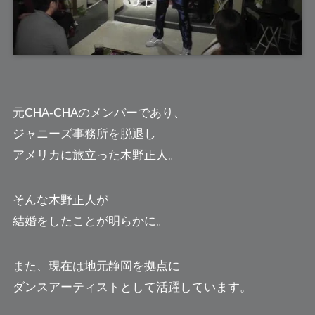
元CHA-CHAのメンバーであり、
ジャニーズ事務所を脱退し
アメリカに旅立った
木野正人
。
そんな木野正人が
結婚をしたことが明らかに。
また、現在は地元静岡を拠点に
ダンスアーティストとして活躍しています。