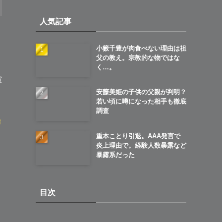
イ
人気記事
ブ
小籔千豊が肉食べない理由は祖
父の教え。宗教的な物ではな
く…。
賞
安藤美姫の子供の父親が判明？
若い頃に噂になった相手も徹底
調査
治
重本ことり引退。AAA発言で
炎上理由で。経験人数暴露など
暴露系だった
目次