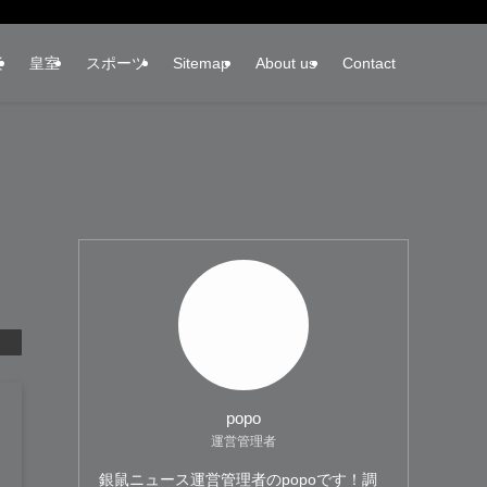
楽
皇室
スポーツ
Sitemap
About us
Contact
！
popo
運営管理者
銀鼠ニュース運営管理者のpopoです！調