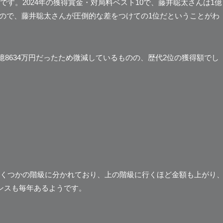
す。2024年の獲得賞金・対局料ベスト10で、藤井聡太さんは1億
だったので、藤井聡太さんが圧倒的な差をつけての1位だということがわ
億8634万円だったため微減しているものの、歴代2位の獲得額でし
くつかの階級に分かれており、上の階級に行くほど金額も上がり
ンスも毎年あるようです。