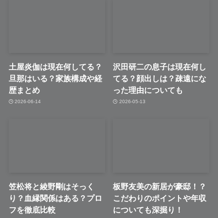
土屋炎伽は現在何してる？
沢田研二の息子は現在何し
旦那はいる？家族構成や経
てる？顔出しは？疎遠にな
歴まとめ
った理由についても
2026-06-14
2026-05-13
笠松将と綾野剛はそっく
板野友美の新居が豪邸！？
り？血縁関係はある？プロ
こだわりのポイントや年収
フを徹底比較
についても深掘り！