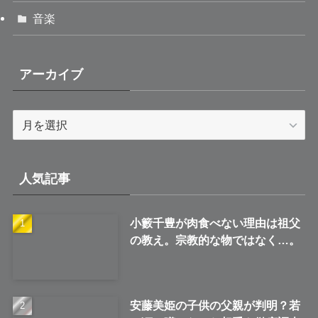
音楽
アーカイブ
ア
ー
カ
イ
人気記事
ブ
小籔千豊が肉食べない理由は祖父
の教え。宗教的な物ではなく…。
安藤美姫の子供の父親が判明？若