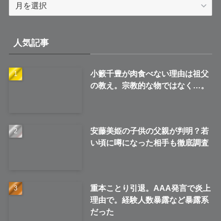
ア
ー
カ
イ
人気記事
ブ
小籔千豊が肉食べない理由は祖父
の教え。宗教的な物ではなく…。
安藤美姫の子供の父親が判明？若
い頃に噂になった相手も徹底調査
重本ことり引退。AAA発言で炎上
理由で。経験人数暴露など暴露系
だった