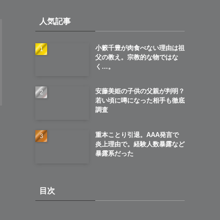
イ
人気記事
ブ
小籔千豊が肉食べない理由は祖
父の教え。宗教的な物ではな
く…。
安藤美姫の子供の父親が判明？
若い頃に噂になった相手も徹底
調査
重本ことり引退。AAA発言で
炎上理由で。経験人数暴露など
暴露系だった
目次