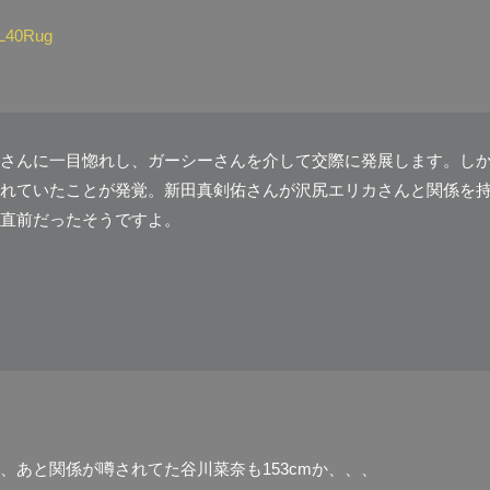
ML40Rug
さんに一目惚れし、ガーシーさんを介して交際に発展します。し
れていたことが発覚。新田真剣佑さんが沢尻エリカさんと関係を
直前だったそうですよ。
m、あと関係が噂されてた谷川菜奈も153cmか、、、