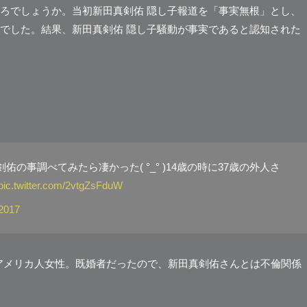
ろでしょうか。当初新田真剣佑 隠し子報道を「事実無根」とし、
でした。結果、新田真剣佑 隠し子騒動が事実であると認知された
の事調べてみたら凄かった( °_° )14歳の時に37歳の外人さ
pic.twitter.com/2vtgZsFduW
 2017
のアメリカ人女性。既婚者だったので、新田真剣佑さんとは不倫関係