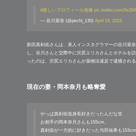
#新しいプロフィール画像
pic.twitter.com/5e2
— 谷川菜奈 (@pechi_130)
April 19, 2023
新田真剣佑さんは、美人インスタグラマーの谷川菜奈
し、谷川さんと交際中に沢尻エリカさんとホテルを訪
ったのは、沢尻エリカさんが薬物法違反で逮捕される
現在の妻・岡本奈月も略奪愛
やっぱ真剣佑低身長好きだったんだな笑
お相手の岡本奈月さんも155cm、
真剣佑が一方的に好きだった与田祐希も153c