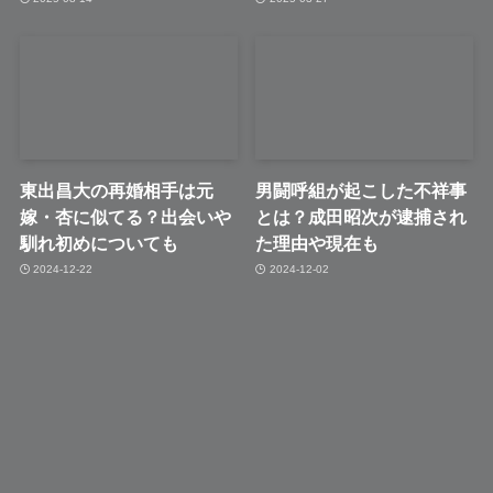
東出昌大の再婚相手は元
男闘呼組が起こした不祥事
嫁・杏に似てる？出会いや
とは？成田昭次が逮捕され
馴れ初めについても
た理由や現在も
2024-12-22
2024-12-02