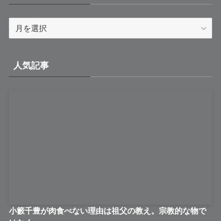
ア
ー
カ
イ
人気記事
ブ
小籔千豊が肉食べない理由は祖父の教え。宗教的な物で