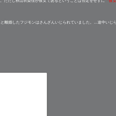
。ただし
秋山衣梨佳が彼女である
ということは否定をせずに
「彼
樹菜と離婚したフジモンはさんざんいじられていました。
…途中いじ