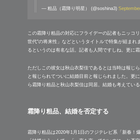
— 粗品（霜降り明星） (@soshina3)
September
この霜降り粗品の対応にフライデーの記者もニッコリ。
世代”の将来性」
などというタイトルで特集が組まれ
るというのは有名な話。記者も人間ですしね。更に霜
ただしこの彼女は秋山衣梨佳であるとは当時は報じられ
と報じられてついに結婚目前と報じられました。更に
ら霜降り粗品と秋山衣梨佳は同居。結婚も考えているという形
霜降り粗品、結婚を否定する
霜降り粗品は2020年1月1日のフジテレビ系「新春！