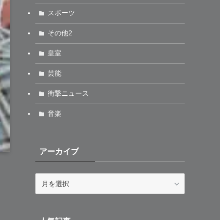
スポーツ
その他2
皇室
芸能
衝撃ニュース
音楽
アーカイブ
ア
ら
ー
カ
イ