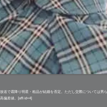
放送で霜降り明星・粗品が結婚を否定。ただし交際については男
[affi id=4]