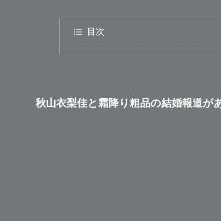
目次
秋山衣梨佳と霜降り粗品の結婚報道が