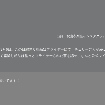
出典：秋山衣梨佳インスタグラ
年9月6日。この日霜降り粗品はフライデーにて
「チェリー芸人がaik
て霜降り粗品は堂々とフライデーされた事を認め、なんと公式ツ
て頂いてます！