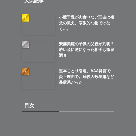
人気記事
ブ
小籔千豊が肉食べない理由は祖
父の教え。宗教的な物ではな
く…。
安藤美姫の子供の父親が判明？
若い頃に噂になった相手も徹底
調査
重本ことり引退。AAA発言で
炎上理由で。経験人数暴露など
暴露系だった
目次