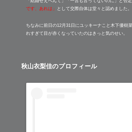
「結婚せえへんて」「一言も言ってないのに」と否定
です、あれは」
として交際自体は堂々と認めました。
ちなみに前日の12月31日にユッキーナこと木下優
れすぎて目が赤くなっていたのはきっと気のせい。
秋山衣梨佳のプロフィール