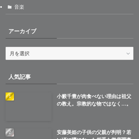
音楽
アーカイブ
ア
ー
カ
イ
人気記事
ブ
小籔千豊が肉食べない理由は祖父
の教え。宗教的な物ではなく…。
安藤美姫の子供の父親が判明？若