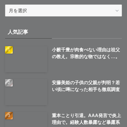
ア
ー
カ
イ
人気記事
ブ
小籔千豊が肉食べない理由は祖父
の教え。宗教的な物ではなく…。
安藤美姫の子供の父親が判明？若
い頃に噂になった相手も徹底調査
重本ことり引退。AAA発言で炎上
理由で。経験人数暴露など暴露系