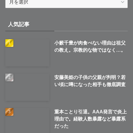
ー
カ
イ
人気記事
ブ
小籔千豊が肉食べない理由は祖父
の教え。宗教的な物ではなく…。
安藤美姫の子供の父親が判明？若
い頃に噂になった相手も徹底調査
重本ことり引退。AAA発言で炎上
理由で。経験人数暴露など暴露系
だった