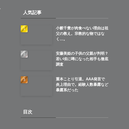
イ
現
人気記事
ブ
小籔千豊が肉食べない理由は祖
父の教え。宗教的な物ではな
く…。
安藤美姫の子供の父親が判明？
若い頃に噂になった相手も徹底
調査
重本ことり引退。AAA発言で
炎上理由で。経験人数暴露など
暴露系だった
目次