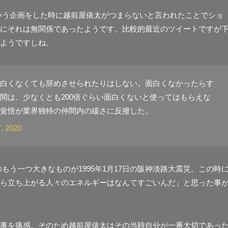
いう企画をした時に越前屋俵太がつまらないと言われたことでショ
にそれは無関係であったようです。比較的最近のツイートですが
ようですしね。
白くなくても辞めさせられたりはしない。面白くなかったらす
間は、少なくとも200倍ぐらい面白くないと使ってはもらえな
覚悟が業界独特の仲間内の緩さに反撥した。
, 2020
う一つ大きなものが1995年1月17日の
阪神淡路大震災
。この時
ら立ち上がる人々のエネルギーはなんてすごいんだ」と思った事
事を痛感。そのため越前屋俵太は
その当時自分が一番大切であっ