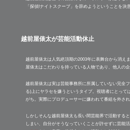
「探偵!ナイトスクープ」
を辞めようということを決意。まさ
越前屋俵太が芸能活動休止
越前屋俵太は人気絶頂期の2003年に表舞台から消え
屋俵太はこだわりを持っている人物であり、他人の企
越前屋俵太は実は芸能事務所に所属していない完全フ
る)上にヤラセを嫌うというタイプ。視聴者にとって
がち。実際にプロデューサーに嫌われて番組を外され
しかしそんな越前屋俵太も
長い間芸能界で活動すると
しまい、自分がそうなっていくことが許せずに芸能活動