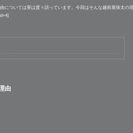
由
については実は度々語っています。今回はそんな越前屋俵太の
=4]
理由