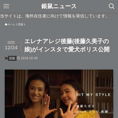
銀鼠ニュース
当サイトは、海外在住者に向けて情報を発信しています。
ホーム
芸能
エレナアレジ後藤(後藤久美子の
2020
12/24
娘)がインスタで愛犬ボリス公開
2018-10-30
芸能