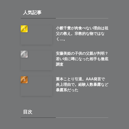
イ
人気記事
ブ
小籔千豊が肉食べない理由は祖
父の教え。宗教的な物ではな
く…。
安藤美姫の子供の父親が判明？
若い頃に噂になった相手も徹底
調査
重本ことり引退。AAA発言で
炎上理由で。経験人数暴露など
暴露系だった
目次