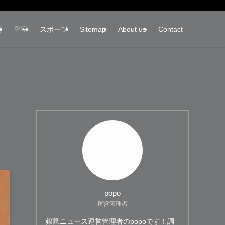
楽
皇室
スポーツ
Sitemap
About us
Contact
。
popo
運営管理者
銀鼠ニュース運営管理者のpopoです！調