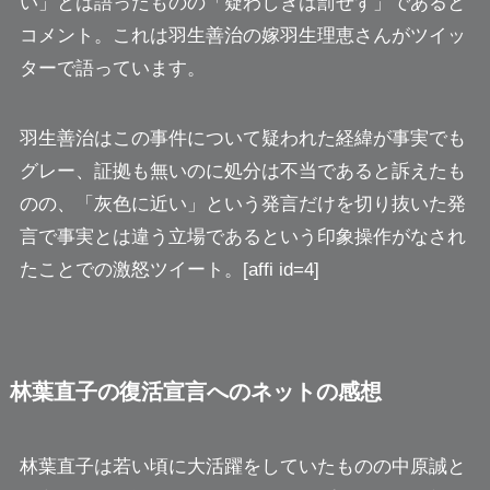
い」とは語ったものの「疑わしきは罰せず」であると
コメント。これは羽生善治の嫁羽生理恵さんがツイッ
ターで語っています。
羽生善治はこの事件について
疑われた経緯が事実でも
グレー、証拠も無いのに処分は不当である
と訴えたも
のの、「灰色に近い」という発言だけを切り抜いた発
言で事実とは違う立場であるという印象操作がなされ
たことでの激怒ツイート。[affi id=4]
林葉直子の復活宣言へのネットの感想
林葉直子は若い頃に大活躍をしていたものの中原誠と