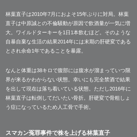
林葉直子は2010年7月におよそ15年ぶりに対局。林葉
直子は中原誠との不倫騒動が原因で飲酒量が一気に増
大。ワイルドターキーを1日1本飲むほど。そのような
自暴自棄な生活の結果2014年には末期の肝硬変である
とされ余命1年であることを暴露。
なんと体重は38キロで腹部には腹水が溜まっていつ限
界が来るかわからない状態。幸いにも完全禁酒で結果
を出して現在は落ち着いている状態。ただし2016年に
林葉直子は転倒してだいたい骨折。肝硬変で骨粗しょ
う症になっているため人工骨で手術。
スマカン冤罪事件で株を上げる林葉直子