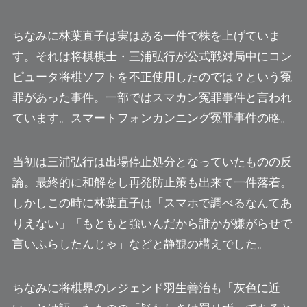
ちなみに林葉直子は実はある一件で株を上げていま
す。それは将棋棋士・三浦弘行が公式戦対局中にコン
ピュータ将棋ソフトを不正使用したのでは？という冤
罪があった事件。一部ではスマカン冤罪事件と言われ
ています。スマートフォンカンニング冤罪事件の略。
当初は三浦弘行は出場停止処分となっていたものの反
論。最終的に和解をし再発防止策も出来て一件落着。
しかしこの時に林葉直子は「スマホで調べるなんてあ
りえない」「もともと強いんだから誰かが嫌がらせで
言いふらしたんじゃ」などと静観の構えでした。
ちなみに将棋界のレジェンド羽生善治も「灰色に近