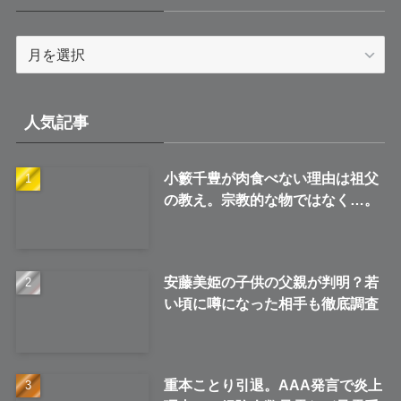
ア
ー
カ
イ
人気記事
ブ
小籔千豊が肉食べない理由は祖父
の教え。宗教的な物ではなく…。
安藤美姫の子供の父親が判明？若
い頃に噂になった相手も徹底調査
重本ことり引退。AAA発言で炎上