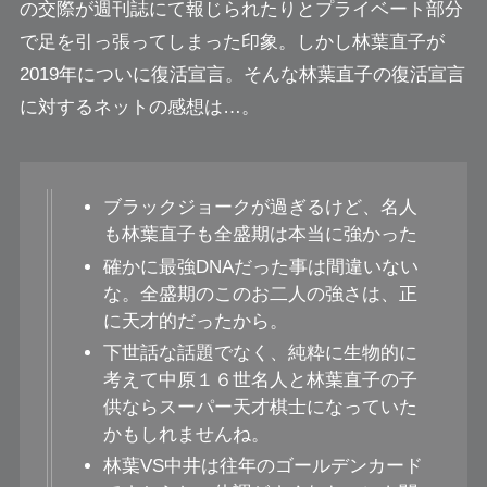
の交際が週刊誌にて報じられたりとプライベート部分
で足を引っ張ってしまった印象。しかし林葉直子が
2019年についに復活宣言。そんな林葉直子の復活宣言
に対するネットの感想は…。
ブラックジョークが過ぎるけど、名人
も林葉直子も全盛期は本当に強かった
確かに最強DNAだった事は間違いない
な。全盛期のこのお二人の強さは、正
に天才的だったから。
下世話な話題でなく、純粋に生物的に
考えて中原１６世名人と林葉直子の子
供ならスーパー天才棋士になっていた
かもしれませんね。
林葉VS中井は往年のゴールデンカード