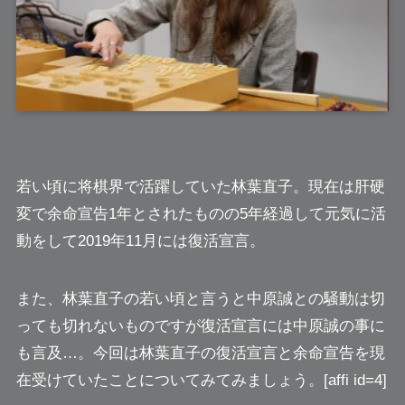
若い頃に将棋界で活躍していた
林葉直子
。現在は肝硬
変で余命宣告1年とされたものの5年経過して元気に活
動をして2019年11月には復活宣言。
また、林葉直子の若い頃と言うと中原誠との騒動は切
っても切れないものですが復活宣言には中原誠の事に
も言及…。今回は林葉直子の復活宣言と余命宣告を現
在受けていたことについてみてみましょう。[affi id=4]