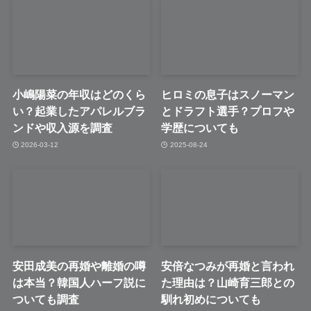
小嶋陽菜の年収はどのくら
ヒロミの息子はスノーマン
い？起業したアパレルブラ
とドラフト選手？プロフや
ンドや収入源を調査
学歴についても
2026-03-12
2025-08-24
安田成美の再婚や離婚の噂
安倍なつみが再婚と言われ
は本当？韓国人ハーフ説に
た理由は？山崎育三郎との
ついても調査
馴れ初めについても