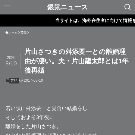
銀鼠ニュース
当サイトは、海外在住者に向けて情報を発信
ホーム
芸能
片山さつきの舛添要一との離婚理
2020
由が凄い。夫・片山龍太郎とは1年
5/10
後再婚
2017-03-10
芸能
若い頃に舛添要一と見合い結婚をし
そしておよそ3年後に
離婚をした
片山さつき
。