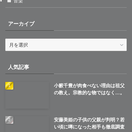
音楽
アーカイブ
ア
ー
カ
イ
人気記事
ブ
小籔千豊が肉食べない理由は祖父
の教え。宗教的な物ではなく…。
安藤美姫の子供の父親が判明？若
い頃に噂になった相手も徹底調査