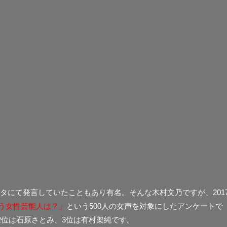
タにて発言していたこともあり有名。そんな木村文乃ですが、201
思う女性芸能人は？」
という500人の女声を対象にしたアンケートで
2位は石原さとみ、3位は有村架純
です。