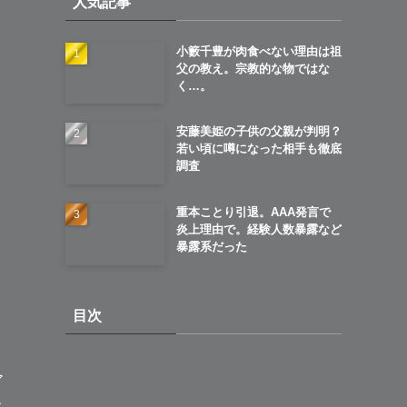
人気記事
ブ
小籔千豊が肉食べない理由は祖
父の教え。宗教的な物ではな
く…。
安藤美姫の子供の父親が判明？
若い頃に噂になった相手も徹底
調査
重本ことり引退。AAA発言で
炎上理由で。経験人数暴露など
暴露系だった
目次
ア
ー