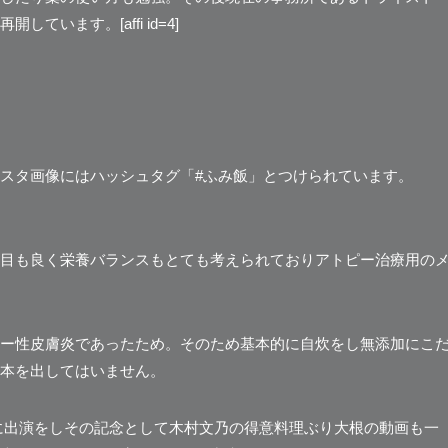
います。[affi id=4]
スタ画像にはハッシュタグ
「#ふみ飯」
とつけられています。
目も良く栄養バランスもとても考えられており
アトピー治療用の
ー性皮膚炎であったため。そのため基本的に自炊をし無添加にこ
本を出してはいません。
Mに出演をしその記念として木村文乃の得意料理ぶり大根の動画も一