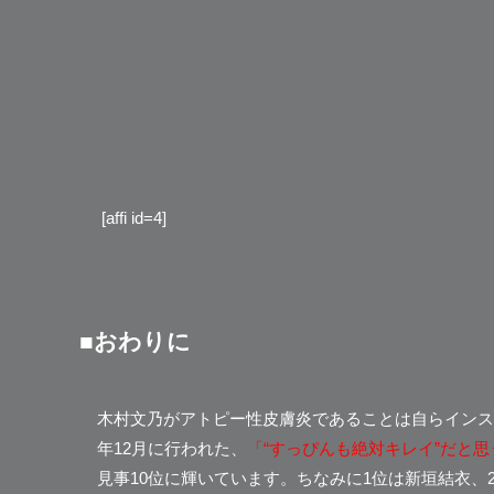
[affi id=4]
■おわりに
木村文乃がアトピー性皮膚炎であることは自らインス
年12月に行われた、
「“すっぴんも絶対キレイ”だと
見事10位に輝いています。ちなみに
1位は新垣結衣、