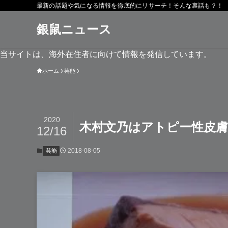
最新の話題や気になる情報を徹底的にリサーチ！そんな裏話も？！
銀鼠ニュース
当サイトは、海外在住者に向けて情報を発信しています。
ホーム
芸能
2020
木村文乃はアトピー性皮膚
12/16
2018-08-05
芸能