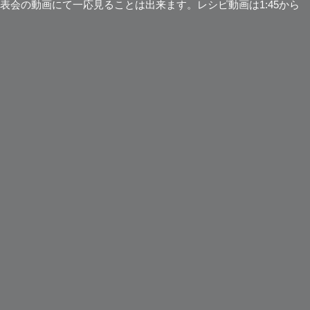
表会の動画にて一応見ることは出来ます
。レシピ動画は1:45から