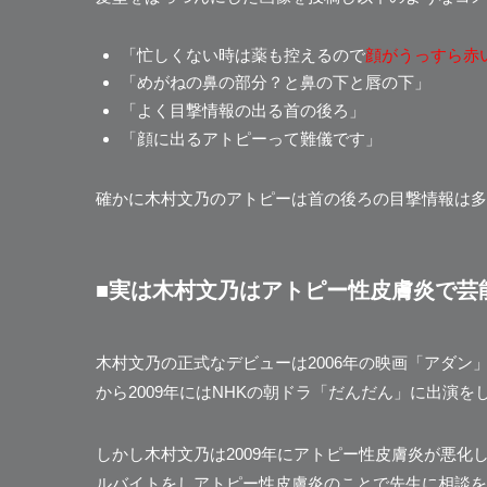
「忙しくない時は薬も控えるので
顔がうっすら赤
「めがねの鼻の部分？と鼻の下と唇の下」
「
よく目撃情報の出る首の後ろ
」
「顔に出るアトピーって難儀です」
確かに木村文乃のアトピーは首の後ろの目撃情報は多
■実は木村文乃はアトピー性皮膚炎で芸
木村文乃の正式なデビューは2006年の映画「アダン」
から2009年にはNHKの朝ドラ「だんだん」に出演を
しかし木村文乃は2009年にアトピー性皮膚炎が悪
ルバイトをし
アトピー性皮膚炎のことで先生に相談を