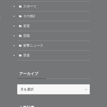
スポーツ
その他2
法
皇室
芸能
衝撃ニュース
音楽
アーカイブ
ア
ー
カ
イ