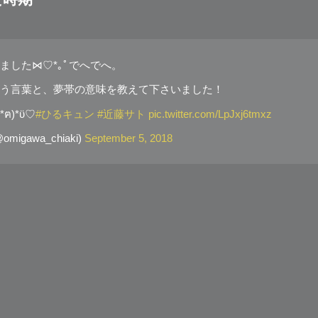
ました⋈♡*｡ﾟでへでへ。
う言葉と、夢帯の意味を教えて下さいました！
ฅ)*ϋ♡
#ひるキュン
#近藤サト
pic.twitter.com/LpJxj6tmxz
igawa_chiaki)
September 5, 2018