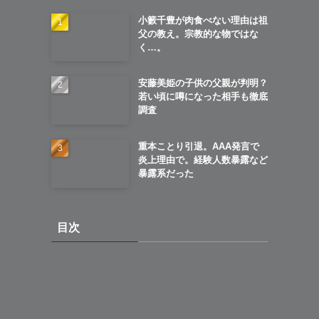
小籔千豊が肉食べない理由は祖
父の教え。宗教的な物ではな
く…。
安藤美姫の子供の父親が判明？
若い頃に噂になった相手も徹底
調査
重本ことり引退。AAA発言で
炎上理由で。経験人数暴露など
暴露系だった
目次