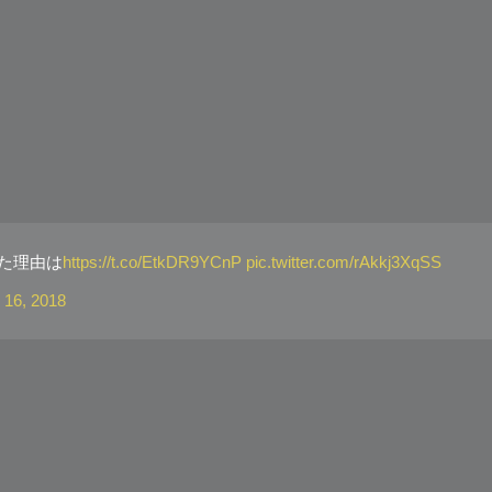
た理由は
https://t.co/EtkDR9YCnP
pic.twitter.com/rAkkj3XqSS
 16, 2018