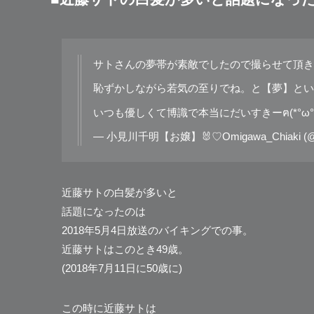
サトさんの夢帯が素敵でしたので撮らせて頂き
恥ずかしながら若気の至りでね。と【夢】とい
いつも優しくて博識で本当にだいすきーฅ(*°ω°*
— 小見川千明【お嬢】🐰♡Omigawa_Chiaki (@om
近藤サトの白髪が多いと
話題になったのは
2018年5月4日放送のバイキングでの事。
近藤サトはこのとき49歳。
(2018年7月11日に50歳に)
この時に近藤サトは