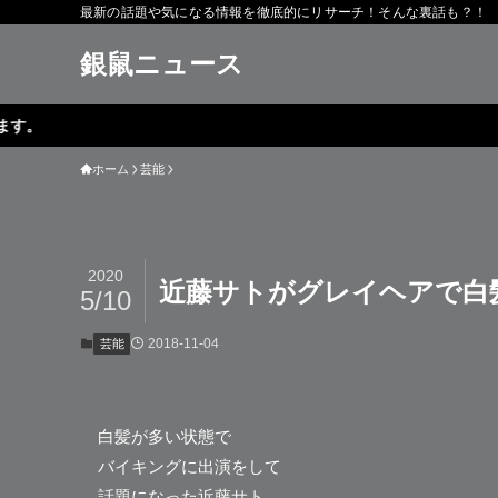
最新の話題や気になる情報を徹底的にリサーチ！そんな裏話も？！
銀鼠ニュース
ホーム
芸能
2020
近藤サトがグレイヘアで白
5/10
2018-11-04
芸能
白髪が多い状態で
バイキングに出演をして
話題になった
近藤サト
。