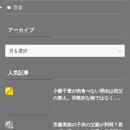
音楽
アーカイブ
ア
ー
カ
イ
人気記事
ブ
小籔千豊が肉食べない理由は祖父
の教え。宗教的な物ではなく…。
安藤美姫の子供の父親が判明？若