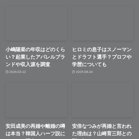
小嶋陽菜の年収はどのくら
ヒロミの息子はスノーマン
い？起業したアパレルブラ
とドラフト選手？プロフや
ンドや収入源を調査
学歴についても
2026-03-12
2025-08-24
安田成美の再婚や離婚の噂
安倍なつみが再婚と言われ
は本当？韓国人ハーフ説に
た理由は？山崎育三郎との