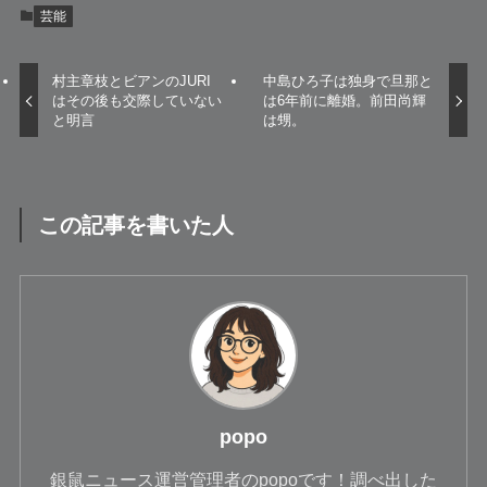
芸能
村主章枝とビアンのJURI
中島ひろ子は独身で旦那と
はその後も交際していない
は6年前に離婚。前田尚輝
と明言
は甥。
この記事を書いた人
popo
銀鼠ニュース運営管理者のpopoです！調べ出した