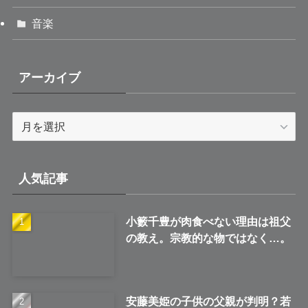
音楽
アーカイブ
ア
ー
カ
イ
人気記事
ブ
小籔千豊が肉食べない理由は祖父
の教え。宗教的な物ではなく…。
安藤美姫の子供の父親が判明？若