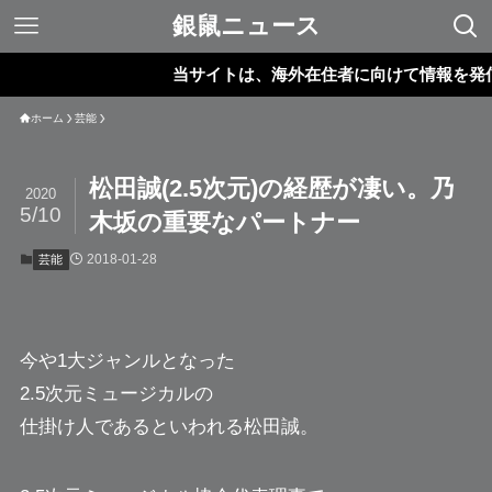
銀鼠ニュース
当サイトは、海外在住者に向けて情報を発信して
ホーム
芸能
松田誠(2.5次元)の経歴が凄い。乃
2020
5/10
木坂の重要なパートナー
2018-01-28
芸能
今や1大ジャンルとなった
2.5次元ミュージカルの
仕掛け人であるといわれる
松田誠
。