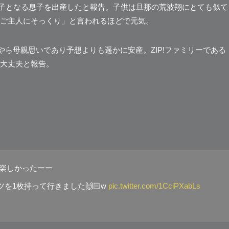
第一子となる息子を出産したと報告。子供は旦那の荒波翔にとても似て
ご主人にそっくり」
と言われるほどで元気。
やら母親思いであり予想よりも遥かに安産。ZIP!ファミリーである
大丈夫と報告。
✨楽しかったーー
を1枚持って行きました🙌🏻w
pic.twitter.com/1CciPXabLs