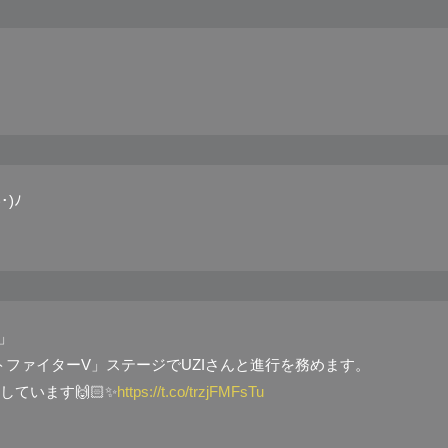
)ﾉ
S」
ートファイターV」ステージでUZIさんと進行を務めます。
ています🙌🏻✨
https://t.co/trzjFMFsTu