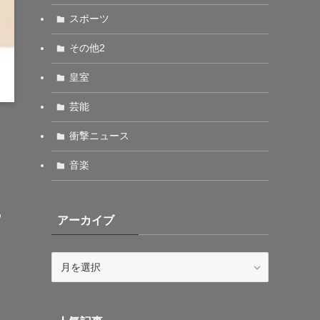
スポーツ
その他2
皇室
芸能
衝撃ニュース
音楽
め
アーカイブ
ア
ー
カ
イ