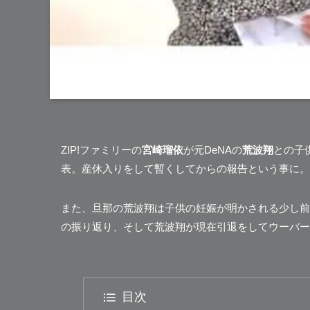
ZIP!ファミリーの
宮崎瑠依
が元DeNAの
荒波翔
との子供
表。産休入りをして暫くしてからの報告という事に。
また、旦那の荒波翔は
子供の妊娠が明かされる少し前
の振り返り、そして荒波翔が現在引退をしてウーバーイーツ
目次