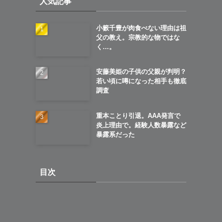
人気記事
ブ
小籔千豊が肉食べない理由は祖
父の教え。宗教的な物ではな
く…。
安藤美姫の子供の父親が判明？
若い頃に噂になった相手も徹底
調査
重本ことり引退。AAA発言で
炎上理由で。経験人数暴露など
暴露系だった
目次