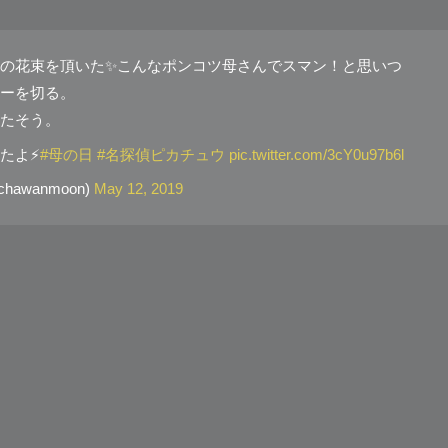
の花束を頂いた✨こんなポンコツ母さんでスマン！と思いつ
ーを切る。
たそう。
よ⚡️
#母の日
#名探偵ピカチュウ
pic.twitter.com/3cY0u97b6l
awanmoon)
May 12, 2019