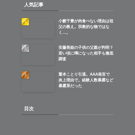
人気記事
ブ
小籔千豊が肉食べない理由は祖
父の教え。宗教的な物ではな
く…。
安藤美姫の子供の父親が判明？
若い頃に噂になった相手も徹底
調査
重本ことり引退。AAA発言で
炎上理由で。経験人数暴露など
暴露系だった
目次