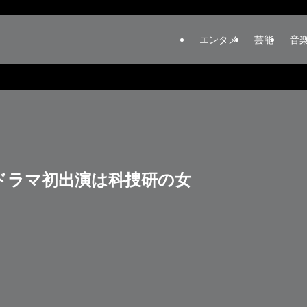
エンタメ
芸能
音
ドラマ初出演は科捜研の女