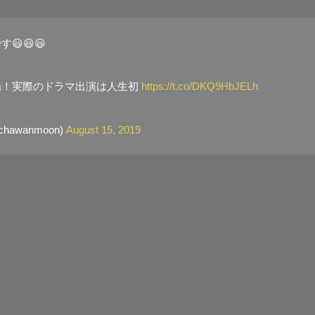
😃😃😃
！実際のドラマ出演は人生初
https://t.co/DKQ9HbJELh
awanmoon)
August 15, 2019