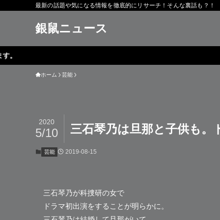
最新の話題や気になる情報を徹底的にリサーチ！そんな裏話も？！
銀鼠ニュース
ホーム
芸能
2020
三石琴乃は旦那と子供も。
5/10
2019-08-15
芸能
三石琴乃
が科捜研の女で
ドラマ初出演をすることが明らかに。
三石琴乃は結婚して旦那がいて