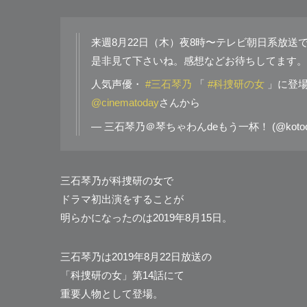
来週8月22日（木）夜8時〜テレビ朝日系放送です
是非見て下さいね。感想などお待ちしてます。
人気声優・
#三石琴乃
「
#科捜研の女
」に登場
@cinematoday
さんから
— 三石琴乃＠琴ちゃわんdeもう一杯！ (@kotoch
三石琴乃が科捜研の女で
ドラマ初出演をすることが
明らかになったのは2019年8月15日。
三石琴乃は2019年8月22日放送の
「科捜研の女」第14話にて
重要人物として登場。