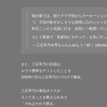
我が家では、朝イチで子供からカーネーション
つ、子供の恥ずかしそうな表情に心のシャッタ
昨日こっそり花屋に行き、自室に一晩置いてい
そして家族で「名探偵ピカチュウ」を見に行った
— 三石琴乃＠琴ちゃわんdeもう一杯！ (@kotoch
また、三石琴乃の旦那は
エヴァ携帯をゲットしたことを
2009年7月の三石琴乃のブログで報告。
三石琴乃の着信ボイスが
入ってることを教えられると
「それはそれで困る」