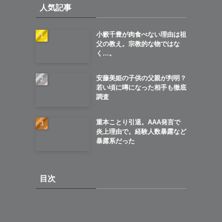
人気記事
ブ
小籔千豊が肉食べない理由は祖
父の教え。宗教的な物ではな
く…。
安藤美姫の子供の父親が判明？
若い頃に噂になった相手も徹底
調査
重本ことり引退。AAA発言で
炎上理由で。経験人数暴露など
暴露系だった
目次