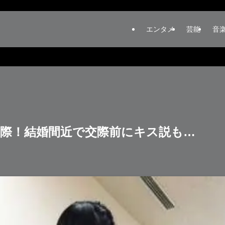
エンタメ
芸能
音
際！結婚間近で交際前にキス説も…