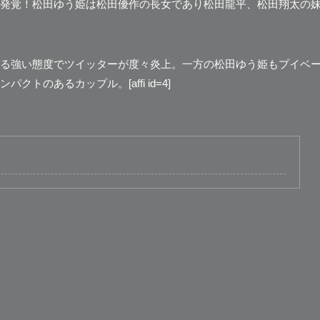
発覚！松田ゆう姫は松田優作の長女であり松田龍平、松田翔太の
る強い態度でツイッターが度々炎上。一方の松田ゆう姫もプイベ
のあるカップル。[affi id=4]