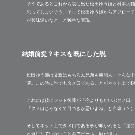
そうであるとこれから表に出た松田ゆう姫と村本大輔
思ってしまいそう。そして松田ゆう姫からアプローチ
が興味深いなと」と独特な表現。
結婚前提？キスを既にした説
松田ゆう姫は父親はもちろん兄弟も芸能人。そんな中2
演。この時に誰でもタメ口であることがネット上で指
これには後にフット後藤が
「今よりもだいぶタメ口」
「タメ口じゃなくて目つきが悪いよね」
と自虐（？）
そしてネット上でタメ口である事が叩かれると
「逆に
と気にしていないことをアピール。癖が強い。