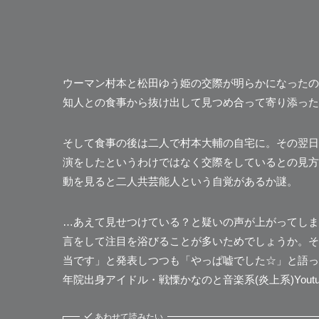
ウーマン村本と松田ゆう姫の交際が明らかになったのは2
知人との食事から抜け出して見つめ合って寄り添った
そして食事の後は二人で村本大輔の自宅に。その翌日
演をしたというわけではなく交際をしているとの見方
動
を見ると二人共芸能人という自覚があるか謎。
…あえて見せつけている？と疑いの声が上がってしま
言をして注目を浴びることが多いためでしょうか。
当です」と発表しつつも「やっぱ嘘でした☆」と語っ
年院出身アイドル・戦慄かなのと音楽系(炎上系)Yout
あわせて読みたい