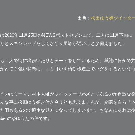
出典：
松田ゆう姫ツイッタ
020年11月25日のNEWSポストセブンにて。二人は11月下旬に
りとスキンシップをしてかなり距離が近いことが伺えました。
も二人で街に出歩いたりとデートをしているため、単純に何かで
がとても強い状態に。…とはいえ
横断歩道上でハグをするという
うのはウーマン村本大輔がツイッターでわざとであるのか過激な
そんな事に松田ゆう姫が付き合うとも思えませんが、
交際を自ら「
た例
もあるので慎重な見方になってしまいます。ちなみにそれは
uberのゆゆうたの件です。