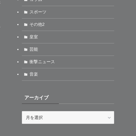
妹
スポーツ
その他2
ー
皇室
芸能
衝撃ニュース
音楽
アーカイブ
ア
ー
カ
イ