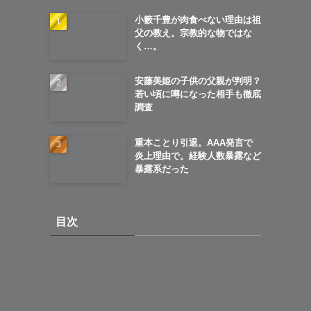
小籔千豊が肉食べない理由は祖
父の教え。宗教的な物ではな
く…。
安藤美姫の子供の父親が判明？
若い頃に噂になった相手も徹底
調査
重本ことり引退。AAA発言で
炎上理由で。経験人数暴露など
暴露系だった
目次