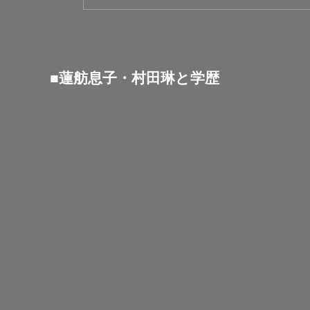
■蓮舫息子・村田琳と学歴