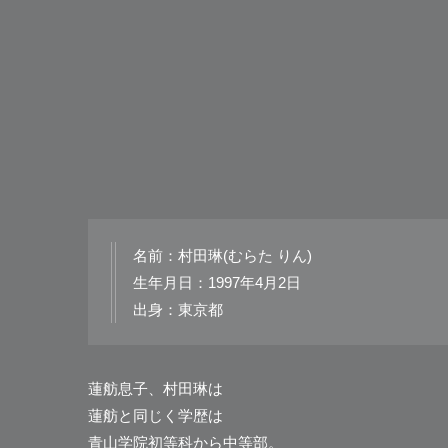
名前：村田琳(むらた りん)
生年月日：1997年4月2日
出身：東京都
蓮舫息子、村田琳は
蓮舫と同じく学歴は
青山学院初等科から中等部。