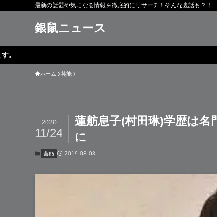
最新の話題や気になる情報を徹底的にリサーチ！そんな裏話も？！
銀鼠ニュース
ホーム
芸能
蓮舫息子(村田琳)学歴は
2020
11/24
に
2019-08-08
芸能