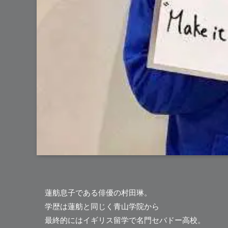
蓮舫息子である俳優の
村田琳
。
学歴は蓮舫と同じく青山学院から
最終的にはイギリス留学で名門セバドー高校。