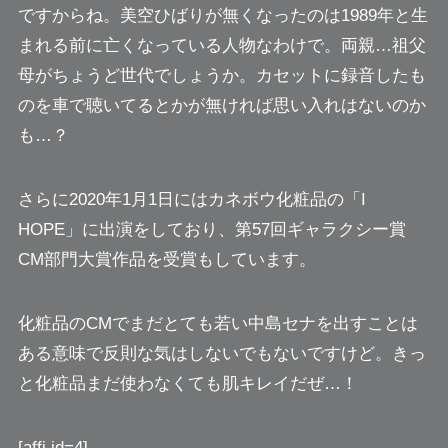
ですからね。美空ひばりが無くなったのは1989年と生
まれる前に亡くなっている人物なわけで。両親…祖父
母がちょうど世代でしょうか。カセットに録音したも
のを車で聴いてるとかが無ければ思い入れはないのか
も…？
さらに2020年1月1日にはカネボウ化粧品の「I
HOPE」に出演をしており、第57回ギャラクシー賞
CM部門大賞作品を受賞もしています。
化粧品のCMで
まだとても若い中島セナを出すことは
ある意味で反則
な気はしないでもないですけど。きっ
と化粧品まだ使わなくても肌キレイだぜ…！
[affi id=4]