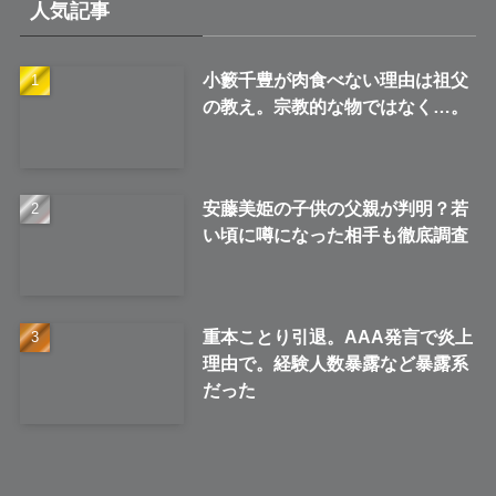
人気記事
ブ
小籔千豊が肉食べない理由は祖父
の教え。宗教的な物ではなく…。
安藤美姫の子供の父親が判明？若
い頃に噂になった相手も徹底調査
重本ことり引退。AAA発言で炎上
理由で。経験人数暴露など暴露系
だった