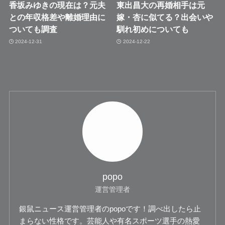
香坂みゆきの現在は？元夫
東出昌大の再婚相手は元
との年収格差や離婚理由に
嫁・杏に似てる？出会いや
ついても調査
馴れ初めについても
2024-12-31
2024-12-22
popo
運営管理者
銀鼠ニュース運営管理者のpopoです！調べ出したら止
まらない性格です。芸能人や有名スポーツ選手の熱愛