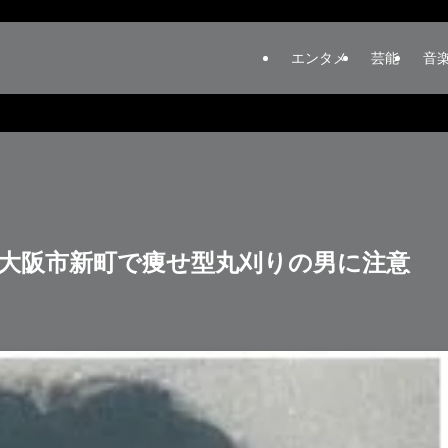
エンタメ
芸能
音
大阪市新町で痩せ型丸刈りの男に注意