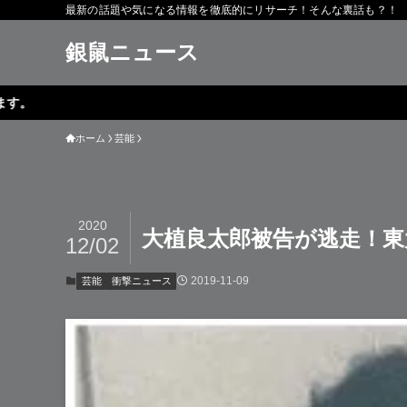
最新の話題や気になる情報を徹底的にリサーチ！そんな裏話も？！
銀鼠ニュース
ホーム
芸能
2020
大植良太郎被告が逃走！東
12/02
2019-11-09
芸能
衝撃ニュース