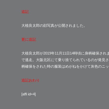
追記
大植良太郎の顔写真が公開されました。
更に追記
大植良太郎が2019年11月11日14時頃に身柄確保
で逃走。大阪北区にて乗り捨てられているのが発見さ
柄確保をされた時の服装はめがねをかけて灰色のニッ
追記おわり
[affi id=4]