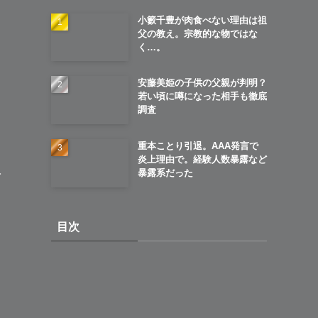
小籔千豊が肉食べない理由は祖
父の教え。宗教的な物ではな
く…。
安藤美姫の子供の父親が判明？
若い頃に噂になった相手も徹底
調査
重本ことり引退。AAA発言で
炎上理由で。経験人数暴露など
暴露系だった
身
目次