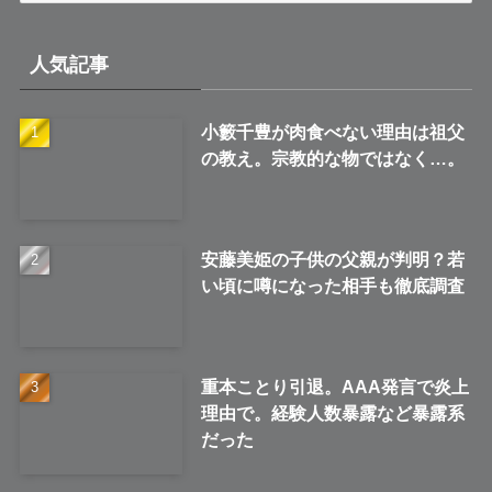
カ
イ
人気記事
ブ
小籔千豊が肉食べない理由は祖父
の教え。宗教的な物ではなく…。
安藤美姫の子供の父親が判明？若
い頃に噂になった相手も徹底調査
重本ことり引退。AAA発言で炎上
理由で。経験人数暴露など暴露系
だった