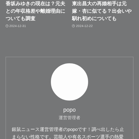
香坂みゆきの現在は？元夫
東出昌大の再婚相手は元
との年収格差や離婚理由に
嫁・杏に似てる？出会いや
ついても調査
馴れ初めについても
2024-12-31
2024-12-22
popo
運営管理者
銀鼠ニュース運営管理者のpopoです！調べ出したら止
まらない性格です。芸能人や有名スポーツ選手の熱愛