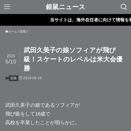
銀鼠ニュース
当サイトは、海外在住者に向けて情報を発信し
ホーム
芸能
武田久美子の娘ソフィアが飛び
2020
級！スケートのレベルは米大会優
5/10
勝
2019-06-16
芸能
武田久美子の娘である
ソフィア
が
飛び級をして16歳で
高校を卒業したことが明らかに。