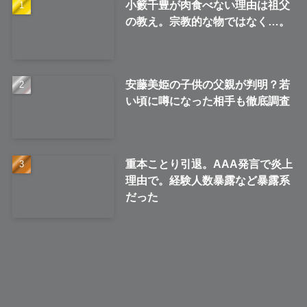
小籔千豊が肉食べない理由は祖父
の教え。宗教的な物ではなく…。
安藤美姫の子供の父親が判明？若
い頃に噂になった相手も徹底調査
重本ことり引退。AAA発言で炎上
理由で。経験人数暴露など暴露系
だった