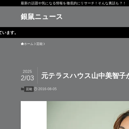
最新の話題や気になる情報を徹底的にリサーチ！そんな裏話も？！
銀鼠ニュース
ホーム
芸能
2025
元テラスハウス山中美智子
2/03
2016-08-05
芸能