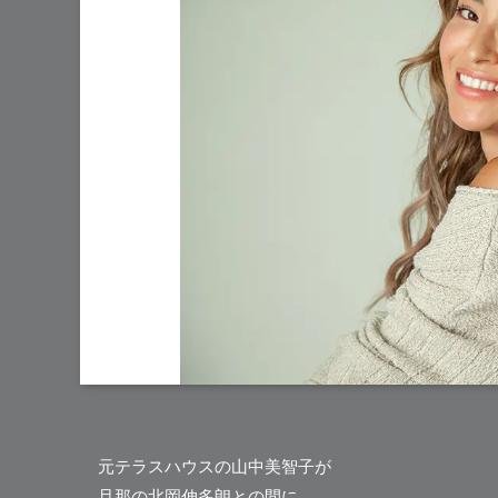
元テラスハウスの
山中美智子
が
旦那の北岡伸多朗との間に