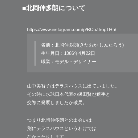
■北岡伸多朗について
https://www.instagram.com/p/BCbZIropTHh/
名前：北岡伸多朗(きたおか しんたろう)
生年月日：1986年4月22日
職業：モデル・デザイナー
山中美智子はテラスハウスに出ていました。
その時に水球日本代表の保田賢也選手と
交際に発展しましたが破局。
つまり北岡伸多朗との出会いは
別にテラスハウスというわけでは
なかったりします。