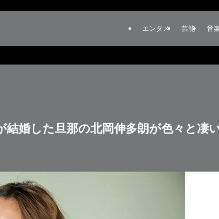
エンタメ
芸能
音
が結婚した旦那の北岡伸多朗が色々と凄