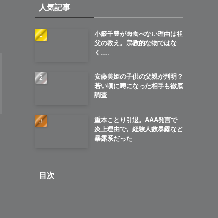
人気記事
ブ
小籔千豊が肉食べない理由は祖
父の教え。宗教的な物ではな
く…。
安藤美姫の子供の父親が判明？
若い頃に噂になった相手も徹底
調査
重本ことり引退。AAA発言で
炎上理由で。経験人数暴露など
暴露系だった
目次