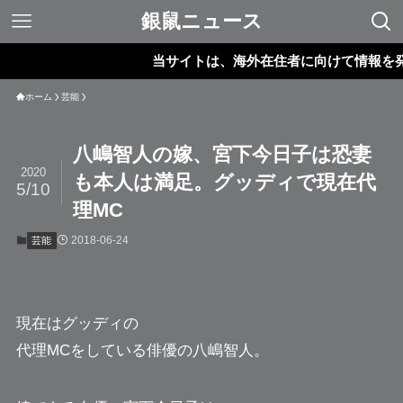
銀鼠ニュース
当サイトは、海外在住者に向けて情報を発信し
ホーム
芸能
八嶋智人の嫁、宮下今日子は恐妻
2020
も本人は満足。グッディで現在代
5/10
理MC
2018-06-24
芸能
現在はグッディの
代理MCをしている俳優の
八嶋智人
。