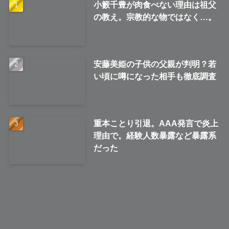
小籔千豊が肉食べない理由は祖父
の教え。宗教的な物ではなく…。
安藤美姫の子供の父親が判明？若
い頃に噂になった相手も徹底調査
重本ことり引退。AAA発言で炎上
理由で。経験人数暴露など暴露系
だった