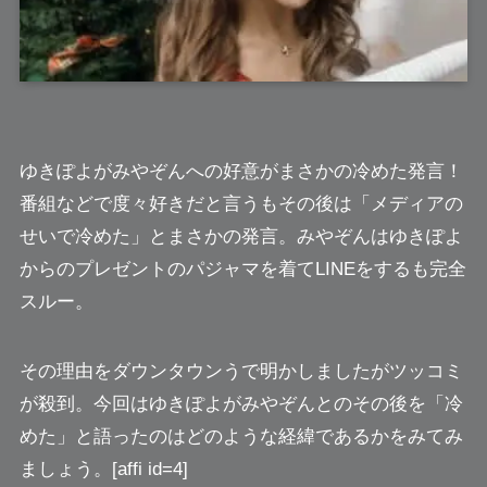
ゆきぽよがみやぞんへの好意がまさかの冷めた発言！
番組などで度々好きだと言うもその後は
「メディアの
せいで冷めた」
とまさかの発言。みやぞんはゆきぽよ
からのプレゼントのパジャマを着てLINEをするも
完全
スルー。
その理由をダウンタウンうで明かしましたがツッコミ
が殺到。今回はゆきぽよがみやぞんとのその後を「冷
めた」と語ったのはどのような経緯であるかをみてみ
ましょう。[affi id=4]