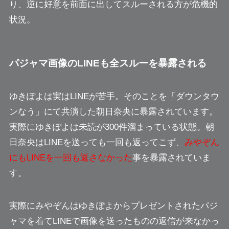
り、逆に好意を前面に出して
スルーされる方が危機的
状況。
パジャマ画像のLINEも全スルーを暴露される
ゆきぽよは実はLINEが苦手。そのことを
「ダウンタウ
ンなう」
にて共演した朝日奈央に暴露されています。
実際にゆきぽよは
未読が300件溜まっている状態。
朝
日奈央はLINEを送っても一回も返ってこず、
みやぞん
にもLINEを一回も返さなかった
事を暴露されていま
す。
実際にみやぞんはゆきぽよからプレゼントされたパジ
ャマを着てLINEで画像を送ったものの
返信が来なかっ