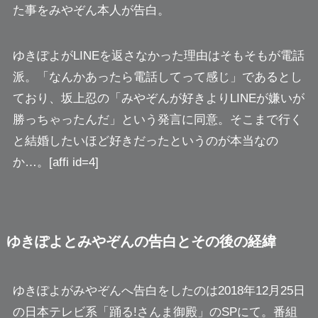
た事をみやぞん本人が告白
。
ゆきぽよがLINEを返さなかった理由はそもそもが電話
派。
「なんかあったら電話してって感じ」
であるとし
ており、坂上忍の「みやぞんが好きよりLINEが嫌いが
勝っちゃったんだ」という
発言に同意。
そこまで行く
と
結婚したいほど好きだったというのが本当なの
か
…。[affi id=4]
ゆきぽよとみやぞんの告白とその後の経緯
ゆきぽよがみやぞんへ告白をしたのは2018年12月25日
の日本テレビ系
「踊る!さんま御殿」
のSPにて。番組