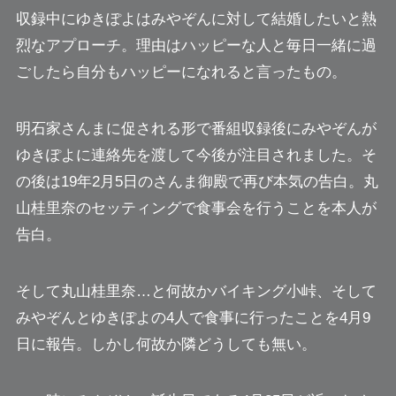
収録中にゆきぽよはみやぞんに対して結婚したいと熱
烈なアプローチ。理由は
ハッピーな人と毎日一緒に過
ごしたら自分もハッピーになれる
と言ったもの。
明石家さんまに促される形で番組収録後にみやぞんが
ゆきぽよに連絡先を渡して今後が注目されました。そ
の後は19年2月5日のさんま御殿で再び本気の告白。丸
山桂里奈のセッティングで食事会を行うことを本人が
告白。
そして丸山桂里奈…と
何故かバイキング小峠
、そして
みやぞんとゆきぽよの4人で食事に行ったことを4月9
日に報告。しかし何故か隣どうしても無い。