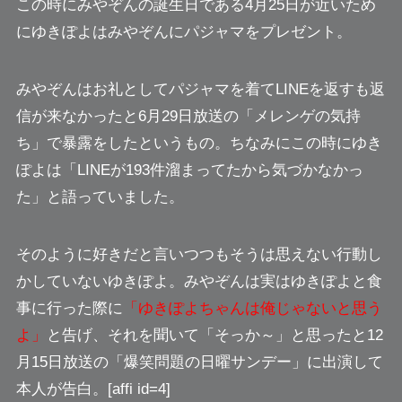
この時にみやぞんの誕生日である4月25日が近いため
にゆきぽよはみやぞんに
パジャマをプレゼント。
みやぞんはお礼としてパジャマを着てLINEを返すも返
信が来なかったと6月29日放送の「メレンゲの気持
ち」で暴露をしたというもの。ちなみにこの時にゆき
ぽよは
「LINEが193件溜まってたから気づかなかっ
た」
と語っていました。
そのように好きだと言いつつも
そうは思えない行動し
かしていないゆきぽよ。
みやぞんは実はゆきぽよと食
事に行った際に
「ゆきぽよちゃんは俺じゃないと思う
よ」
と告げ、それを聞いて「そっか～」と思ったと12
月15日放送の「爆笑問題の日曜サンデー」に出演して
本人が告白。[affi id=4]