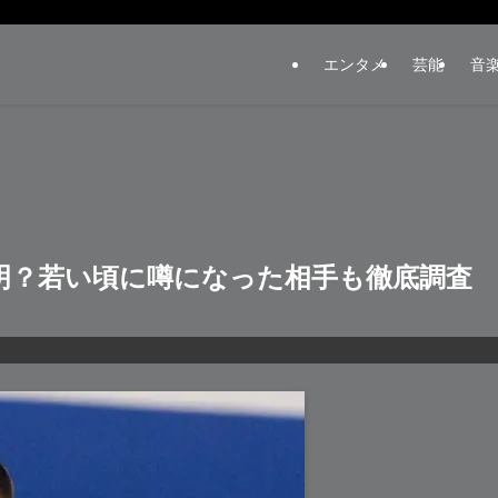
エンタメ
芸能
音
明？若い頃に噂になった相手も徹底調査