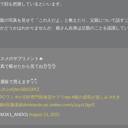
で顔も把握しているといいます。
親の写真を見せて「この人だよ」と教えたり、父親について話す
かどうかはわかりませんが、娘さん自身は父親のことを認識して
ススメのサプリメント🔥
真で載せたから見てね👌👌👌
👇通販で買えます👇👇
s://t.co/QtmSBX2XKZ
GPCワン
#小児科専門医推奨サプリ
#pr
#娘の成長が楽しみ
#大き
#娘
#安藤美姫
#mikiando
pic.twitter.com/y1xyzL0gcE
M1K1_ANDO)
August 13, 2021