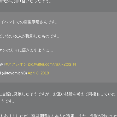
時代から知り合いだったそう。
のイベントでの南里康晴さんです。
していない友人が撮影したものです。
ァンの方々に届きますように…
み♪
#アクシオン
pic.twitter.com/7uXR2tdqTN
i (@toyomichi3)
April 8, 2018
に交際に発展したそうですが、お互い結婚を考えて同棲もしていた
ようです。
もありましたが、南里康晴さん本人が否定。また、父親が誰なの