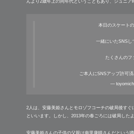
んより2歳年上の同年代ということもあり、ジュニア
本日のスケート
一緒にいたSNS
たくさんのフ
ご本人にSNSアップ許可済
— toyomich
2人は、安藤美姫さんとモロゾフコーチの破局後すぐ
といいます。しかし、2013年の春ごろには破局した
安藤美姫さんの子供の父親は南里康晴さんだという噂