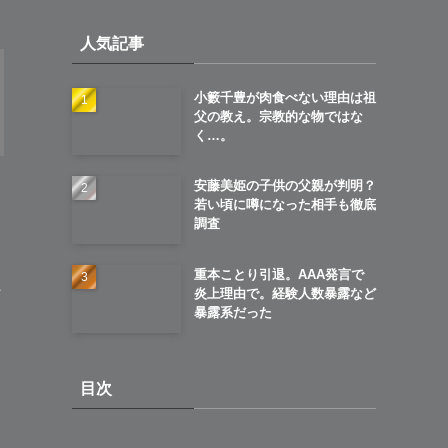
イ
人気記事
ブ
小籔千豊が肉食べない理由は祖
父の教え。宗教的な物ではな
く…。
安藤美姫の子供の父親が判明？
若い頃に噂になった相手も徹底
調査
重本ことり引退。AAA発言で
た
炎上理由で。経験人数暴露など
暴露系だった
目次