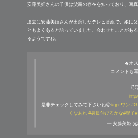
安藤美姫さんの子供は父親の存在を知っており、写真
過去に安藤美姫さんが出演したテレビ番組で、娘に父
ともよくあると語っていました。会わせたことがある
るようですね。
🔥オ
コメントも写
👇
http
是非チェックしてみて下さいね😌
#gpcワン
#
くなあれ
#身長伸びるかな
#親子
— 安藤美姫 (@