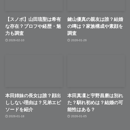
【スノボ】山田琉聖は希有
鍵山優真の親友は誰？結婚
な存在？プロフや経歴・魅
の噂は？家族構成や素顔を
力も調査
調査
2026-02-10
2026-01-26
本田姉妹の長女は誰？顔出
本田真凜と宇野昌磨は別れ
ししない理由は？兄弟エピ
た？馴れ初めは？結婚の可
ソードを紹介
能性はある？
2026-01-18
2026-01-05