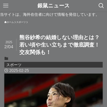
銀鼠ニュース
当サイトは、海外在住者に向けて情報を発信しています。
ホーム
スポーツ
熊谷紗希の結婚しない理由とは？
2025
若い頃や生い立ちまで徹底調査！
2/04
交友関係も！
スポーツ
2025-02-25