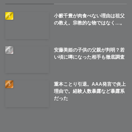
ブ
小籔千豊が肉食べない理由は祖父
の教え。宗教的な物ではなく…。
安藤美姫の子供の父親が判明？若
い頃に噂になった相手も徹底調査
重本ことり引退。AAA発言で炎上
理由で。経験人数暴露など暴露系
だった