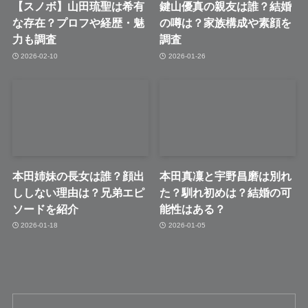
【スノボ】山田琉聖は希有
鍵山優真の親友は誰？結婚
な存在？プロフや経歴・魅
の噂は？家族構成や素顔を
力も調査
調査
2026-02-10
2026-01-26
本田姉妹の長女は誰？顔出
本田真凜と宇野昌磨は別れ
ししない理由は？兄弟エピ
た？馴れ初めは？結婚の可
ソードを紹介
能性はある？
2026-01-18
2026-01-05