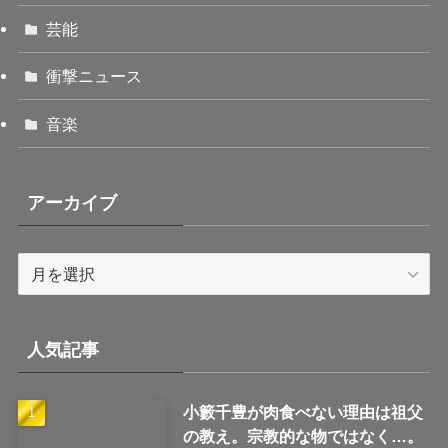
芸能
衝撃ニュース
音楽
アーカイブ
ア
ー
カ
イ
人気記事
ブ
小籔千豊が肉食べない理由は祖父
の教え。宗教的な物ではなく…。