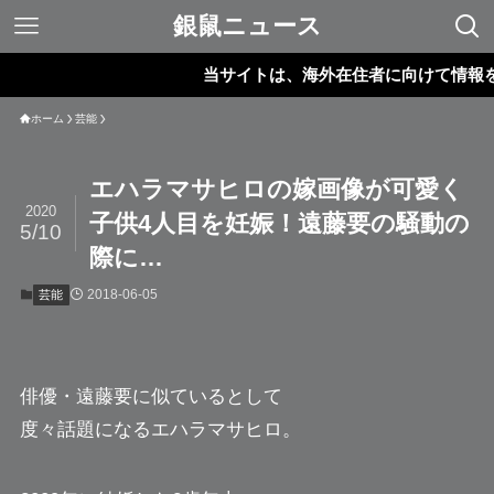
銀鼠ニュース
当サイトは、海外在住者に向けて情報を発
ホーム
芸能
エハラマサヒロの嫁画像が可愛く
2020
子供4人目を妊娠！遠藤要の騒動の
5/10
際に…
2018-06-05
芸能
俳優・遠藤要に似ているとして
度々話題になる
エハラマサヒロ
。