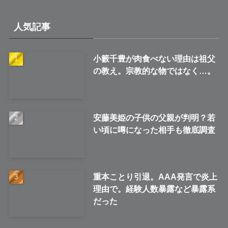
カ
イ
人気記事
ブ
小籔千豊が肉食べない理由は祖父
の教え。宗教的な物ではなく…。
安藤美姫の子供の父親が判明？若
い頃に噂になった相手も徹底調査
重本ことり引退。AAA発言で炎上
理由で。経験人数暴露など暴露系
だった