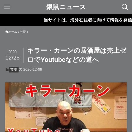
銀鼠ニュース
当サイトは、海外在住者に向けて情報を発信していま
ホーム
芸能
キラー・カーンの居酒屋は売上ゼ
2020
12/25
ロでYoutubeなどの道へ
2020-12-09
芸能