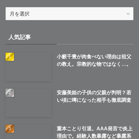
ア
ー
カ
イ
人気記事
ブ
小籔千豊が肉食べない理由は祖父
の教え。宗教的な物ではなく…。
安藤美姫の子供の父親が判明？若
い頃に噂になった相手も徹底調査
重本ことり引退。AAA発言で炎上
理由で。経験人数暴露など暴露系