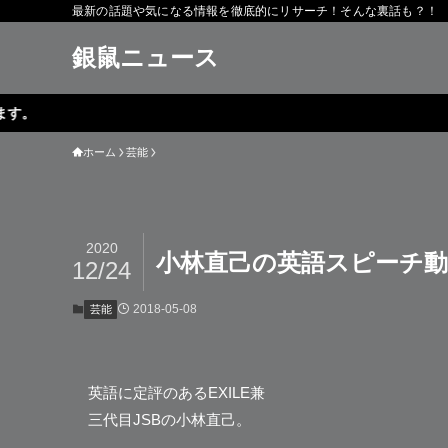
最新の話題や気になる情報を徹底的にリサーチ！そんな裏話も？！
銀鼠ニュース
ホーム
芸能
2020
小林直己の英語スピーチ
12/24
2018-05-08
芸能
英語に定評のあるEXILE兼
三代目JSBの
小林直己
。