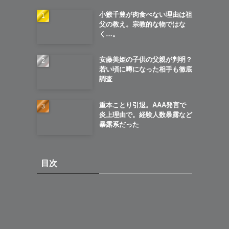
小籔千豊が肉食べない理由は祖
父の教え。宗教的な物ではな
く…。
安藤美姫の子供の父親が判明？
若い頃に噂になった相手も徹底
調査
重本ことり引退。AAA発言で
炎上理由で。経験人数暴露など
暴露系だった
目次