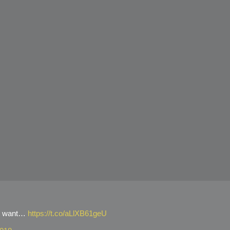
 we want…
https://t.co/aLlXB61geU