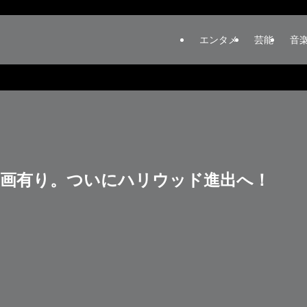
エンタメ
芸能
音
動画有り。ついにハリウッド進出へ！