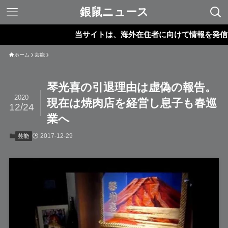
銀鼠ニュース
当サイトは、海外在住者に向けて情報を発信してい
ホーム
芸能
琴光喜の引退理由は虚偽の報告。
2020
現在は焼肉店を経営し息子も春巡
12/24
業へ
2017-12-29
芸能