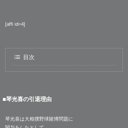
[affi id=4]
目次
■琴光喜の引退理由
琴光喜は大相撲野球賭博問題に
関与をしたとして