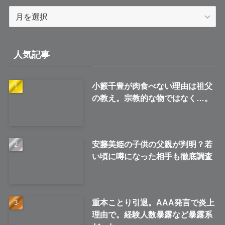
ア
ー
カ
イ
人気記事
ブ
小籔千豊が肉食べない理由は祖父
の教え。宗教的な物ではなく…。
安藤美姫の子供の父親が判明？若
い頃に噂になった相手も徹底調査
重本ことり引退。AAA発言で炎上
理由で。経験人数暴露など暴露系