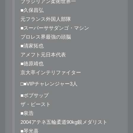
ブラジリアン柔術世界一
■久保昌弘
元フランス外国人部隊
■スーパーササダンゴ・マシン
プロレス界最強の頭脳
■清家拓也
アメフト元日本代表
■徳原靖也
京大卒インテリファイター
□■VIPチャレンジャー3人
■ボブサップ
ザ・ビースト
■泉浩
2004アテネ五輪柔道90kg銀メダリスト
■琴光喜