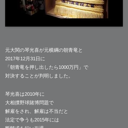
元大関の
琴光喜
が元横綱の朝青竜と
2017年12月31日に
「朝青竜を押し出したら1000万円」で
対決することが判明しました。
琴光喜は2010年に
大相撲野球賭博問題で
解雇をされ、解雇は不当だと
法定で争うも2015年には