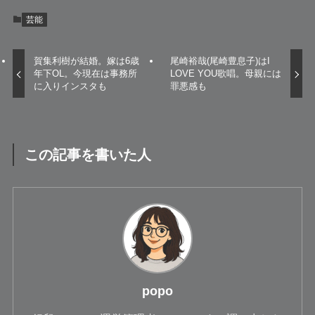
芸能
賀集利樹が結婚。嫁は6歳
尾崎裕哉(尾崎豊息子)はI
年下OL。今現在は事務所
LOVE YOU歌唱。母親には
に入りインスタも
罪悪感も
この記事を書いた人
popo