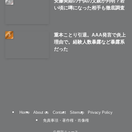
安藤美姫の子供の父親が判明？若
い頃に噂になった相手も徹底調査
重本ことり引退。AAA発言で炎上
理由で。経験人数暴露など暴露系
だった
Home
About us
Contact
Sitemap
Privacy Policy
免責事項・著作権・肖像権
©
銀鼠ニュース.