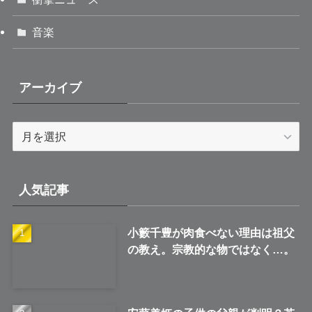
音楽
アーカイブ
ア
ー
カ
イ
人気記事
ブ
小籔千豊が肉食べない理由は祖父
の教え。宗教的な物ではなく…。