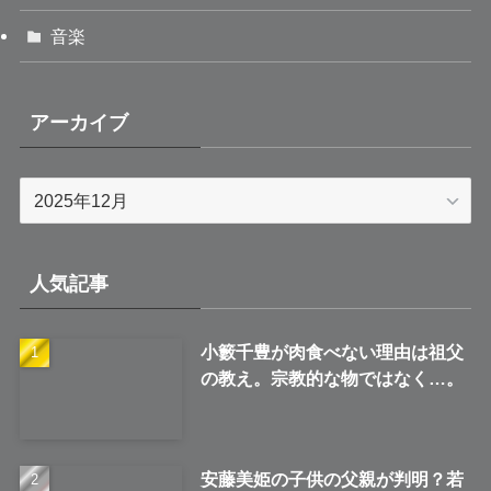
音楽
アーカイブ
ア
ー
カ
イ
人気記事
ブ
小籔千豊が肉食べない理由は祖父
の教え。宗教的な物ではなく…。
安藤美姫の子供の父親が判明？若