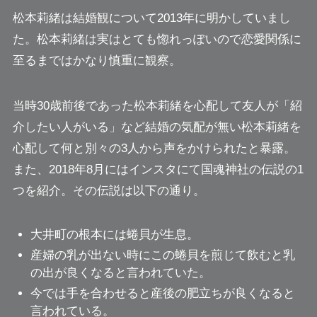
松本莉緒は結婚観について2013年に明かしていまし
た。松本莉緒は実はとても惚れっぽいので恋愛関係に
至るまではかなり慎重に観察。
当時30歳前後であった松本莉緒を心配して友人が「紹
介したい人がいる」など結婚の気配が無い松本莉緒を
心配して何と
別々の3人から声をかけられた
と暴露。
また、2018年8月にはインスタにて国魂神社の伝説の1
つを紹介。その伝説は以下の通り。
大井町の根本には蜷貝が生息。
産婦の乳が出ない時にこの蜷貝を煎じて飲むと乳
の出が良くなると言われていた。
今では手を合わせると産後の肥立ちが良くなると
言われている。