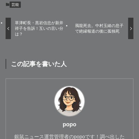
芸能
草津町長・黒岩信忠が新井
鴈龍死去。中村玉緒の息子
祥子を告訴！互いの言い分
で絶縁報道の後に孤独死
は？
この記事を書いた人
popo
銀鼠ニュース運営管理者のpopoです！調べ出した