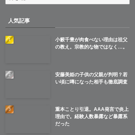
ー
カ
イ
人気記事
ブ
小籔千豊が肉食べない理由は祖父
の教え。宗教的な物ではなく…。
安藤美姫の子供の父親が判明？若
い頃に噂になった相手も徹底調査
重本ことり引退。AAA発言で炎上
理由で。経験人数暴露など暴露系
だった