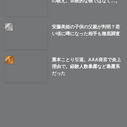
の教え。宗教的な物ではなく…。
安藤美姫の子供の父親が判明？若
い頃に噂になった相手も徹底調査
重本ことり引退。AAA発言で炎上
理由で。経験人数暴露など暴露系
だった