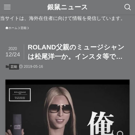
銀鼠ニュース
当サイトは、海外在住者に向けて情報を発信しています。
ホーム
芸能
ROLAND父親のミュージシャン
2020
12/24
は松尾洋一か。インスタ等で…
2019-05-16
芸能