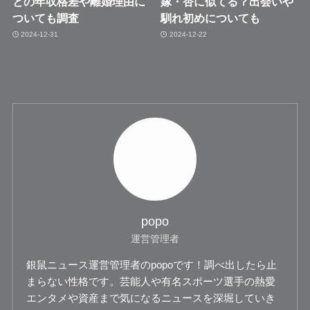
との年収格差や離婚理由に
嫁・杏に似てる？出会いや
ついても調査
馴れ初めについても
2024-12-31
2024-12-22
popo
運営管理者
銀鼠ニュース運営管理者のpopoです！調べ出したら止
まらない性格です。芸能人や有名スポーツ選手の熱愛
エンタメや資産まで気になるニュースを深堀していき