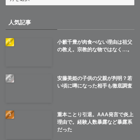
ー
カ
イ
人気記事
ブ
小籔千豊が肉食べない理由は祖父
の教え。宗教的な物ではなく…。
安藤美姫の子供の父親が判明？若
い頃に噂になった相手も徹底調査
重本ことり引退。AAA発言で炎上
理由で。経験人数暴露など暴露系
だった